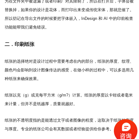
为在文件夹中被遗漏了或者印刷厂对其限制了，所以在打开后，字体会被
替换掉，如果你的设计是花体，而打印出来变成传统宋体，那就悲催了。
所以切记在导出文件的时候要把字体嵌入，
InDesign 和 AI 中的印前检查
功能能
帮我们避免错误。
二
．
印刷纸张
纸张的选择绝对是设计过程中需要考虑在内的部分，纸张的厚度、纹理、
颜色均会影响到设计图像传达的感受，在做小样的过程中，可以多选用几
种纸张来确保效果。
纸张以克（
g）或克每平方米（g/m?）计算。纸张的厚度以卡钳或者毫米
来计量，但并不是纸越厚，质量就越好。
纸张的不透明度指的是能透过文字或者图像的程度，这取决于纸张的密度
与厚度。专业的纸张公司会有其数据或者经验提供给你参考。